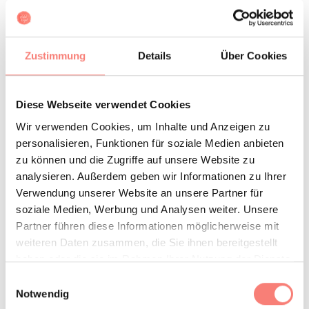
office@hotelkugel.at
Telefon
+43-1-523 33 55
Zustimmung
Details
Über Cookies
Adresse
Diese Webseite verwendet Cookies
Siebensterngasse 43, 1070 Wien, Österreich
Wir verwenden Cookies, um Inhalte und Anzeigen zu
personalisieren, Funktionen für soziale Medien anbieten
zu können und die Zugriffe auf unsere Website zu
analysieren. Außerdem geben wir Informationen zu Ihrer
Verwendung unserer Website an unsere Partner für
soziale Medien, Werbung und Analysen weiter. Unsere
Partner führen diese Informationen möglicherweise mit
weiteren Daten zusammen, die Sie ihnen bereitgestellt
haben oder die sie im Rahmen Ihrer Nutzung der Dienste
gesammelt haben.
Einwilligungsauswahl
Notwendig