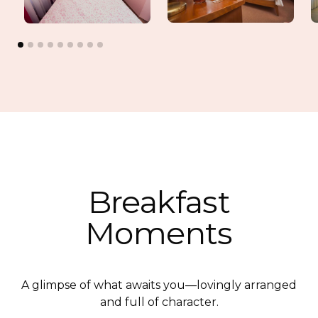
Breakfast
Moments
A glimpse of what awaits you—lovingly arranged
and full of character.